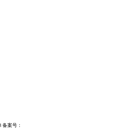
8
备案号：
粤ICP备17033800号-1