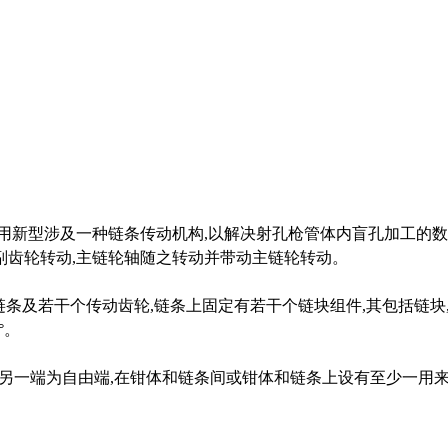
用新型涉及一种链条传动机构,以解决射孔枪管体内盲孔加工的数
副齿轮转动,主链轮轴随之转动并带动主链轮转动。
条及若干个传动齿轮,链条上固定有若干个链块组件,其包括链块
°。
,另一端为自由端,在钳体和链条间或钳体和链条上设有至少一用