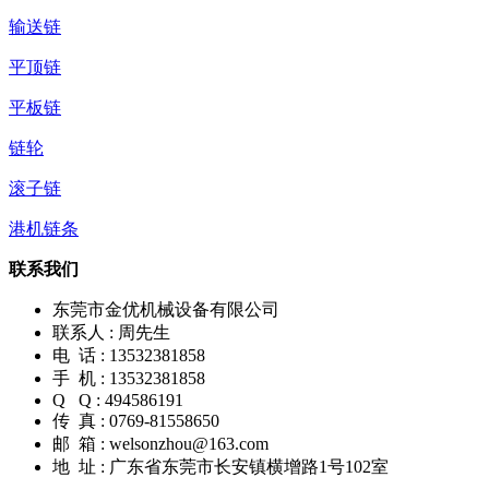
输送链
平顶链
平板链
链轮
滚子链
港机链条
联系我们
东莞市金优机械设备有限公司
联系人 : 周先生
电 话 : 13532381858
手 机 : 13532381858
Q Q : 494586191
传 真 : 0769-81558650
邮 箱 : welsonzhou@163.com
地 址 : 广东省东莞市长安镇横增路1号102室