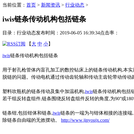
当前位置：
首页
>
新闻资讯
>
行业动态
>
iwis链条传动机构包括链条
目录：行业动态
发布时间：2019-06-05 16:39:34
点击率：
【
大
中
小
】
iwis
链条传动机构包括链条
用于射孔枪管体内盲孔加工的数控钻床上的链条传动机构,本实
脱链的问题。传动电机通过传动齿轮轴和传动主齿轮带动传动
塑料吹瓶机的链条传动及集中加温机构,
iwis
链条传动机构包括链
若干组反转盘组件,链条围绕反转盘组件反转的角度,为90°或180
链条钳,包括钳体和链条,
iwis
链条的一端为与钳体相接的连接端
除链条自由端的无效摆动。
http://www.jinyoujx.com/