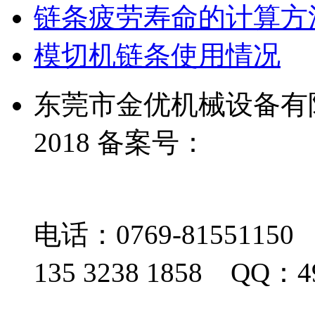
链条疲劳寿命的计算方
模切机链条使用情况
东莞市金优机械设备有限公
2018
备案号：
粤ICP备1
电话：0769-81551150
135 3238 1858 QQ：4