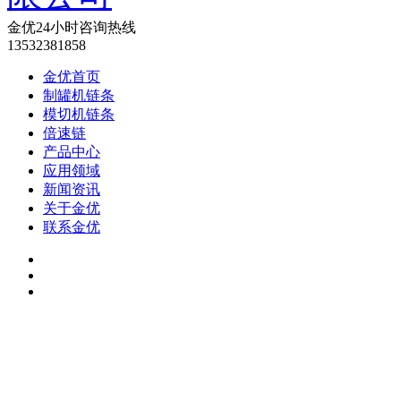
金优24小时咨询热线
13532381858
金优首页
制罐机链条
模切机链条
倍速链
产品中心
应用领域
新闻资讯
关于金优
联系金优