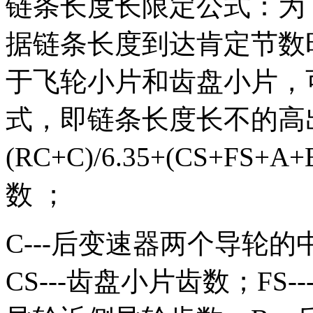
链条长度长限定公式：为
据链条长度到达肯定节数
于飞轮小片和齿盘小片，
式，即链条长度长不的高
(RC+C)/6.35+(CS+FS
数 ；
C---后变速器两个导轮
CS---齿盘小片齿数；FS