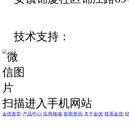
技术支持：
东莞网站建
扫描进入手机网站
金优首页
|
产品中心
|
应用领域
|
新闻资讯
|
关于金优
|
联系金优
|