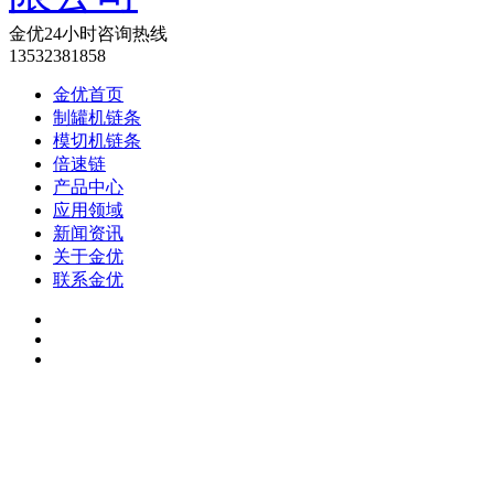
金优24小时咨询热线
13532381858
金优首页
制罐机链条
模切机链条
倍速链
产品中心
应用领域
新闻资讯
关于金优
联系金优