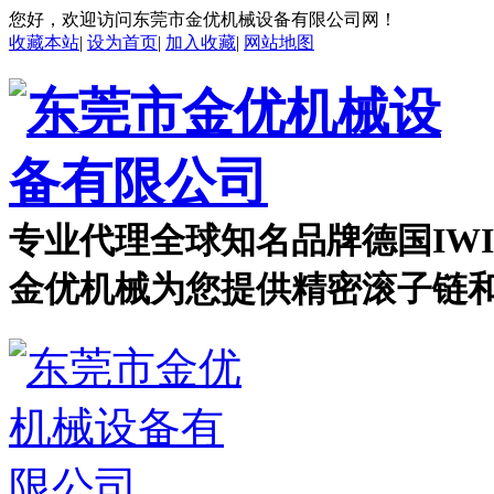
您好，欢迎访问东莞市金优机械设备有限公司网！
收藏本站
|
设为首页
|
加入收藏
|
网站地图
专业代理全球知名品牌德国IWI
金优机械
为您提供精密滚子链