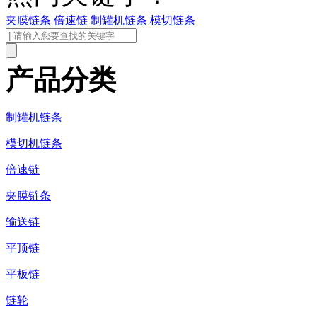
夹膜链条
倍速链
制罐机链条
模切链条
产品分类
制罐机链条
模切机链条
倍速链
夹膜链条
输送链
平顶链
平板链
链轮