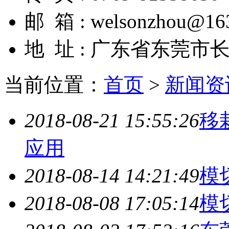
邮 箱 : welsonzhou@16
地 址 : 广东省东莞市
当前位置：
首页
>
新闻资
2018-08-21 15:55:26
移
应用
2018-08-14 14:21:49
模
2018-08-08 17:05:14
模