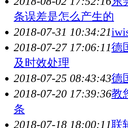
2018-08-02 17:52:16
东
条误差是怎么产生的
2018-07-31 10:34:21
iw
2018-07-27 17:06:11
德
及时效处理
2018-07-25 08:43:43
德
2018-07-20 17:39:36
教
条
2018-07-18 18:00:11
联